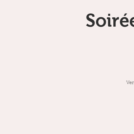
Soiré
Ven