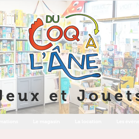
Jeux et Jouet
imations
Le magasin
La location
Les évèn