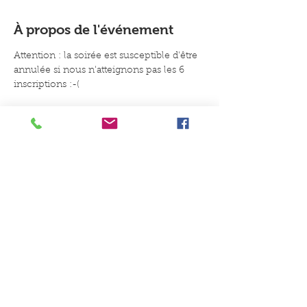
À propos de l'événement
Attention : la soirée est susceptible d'être 
annulée si nous n'atteignons pas les 6 
inscriptions :-(
Un conseil, une idée, une envie
de jouer ?
Contactez-nous
Du Coq à l'Ane Jeux et Jouets, 8B
place du Général de Gaulle, 59147
Gondecourt
Du mardi au samedi : 10h-
12h30/15h-19h