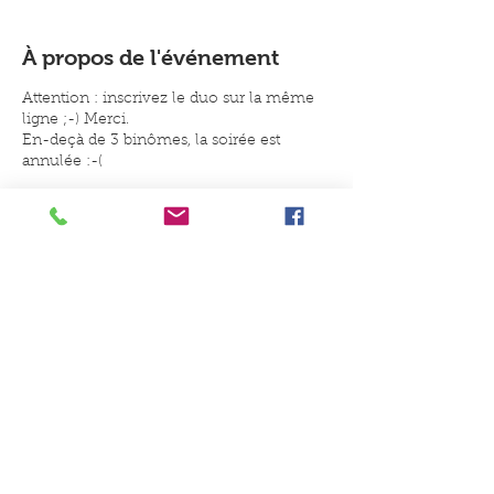
À propos de l'événement
Attention : inscrivez le duo sur la même
ligne ;-) Merci.
En-deçà de 3 binômes, la soirée est
annulée :-(
Un conseil, une idée, une envie
de jouer ?
Contactez-nous
Du Coq à l'Ane Jeux et Jouets, 8B
place du Général de Gaulle, 59147
Gondecourt
Du mardi au samedi : 10h-
12h30/15h-19h