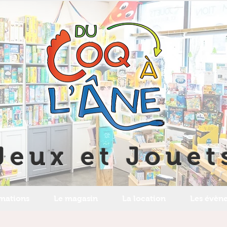
Jeux et Jouet
imations
Le magasin
La location
Les évèn