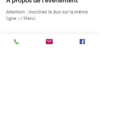
À propos de l'événement
Attention : inscrivez le duo sur la même 
ligne ;-) Merci.
Un conseil, une idée, une envie
de jouer ?
Contactez-nous
Du Coq à l'Ane Jeux et Jouets, 8B
place du Général de Gaulle, 59147
Gondecourt
Du mardi au samedi : 10h-
12h30/15h-19h
Mentions légales