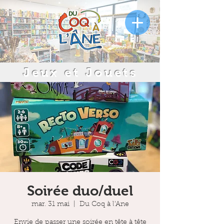
Jeux et Jouets
Soirée duo/duel
mar. 31 mai
  |  
Du Coq à l'Ane
Envie de passer une soirée en tête à tête