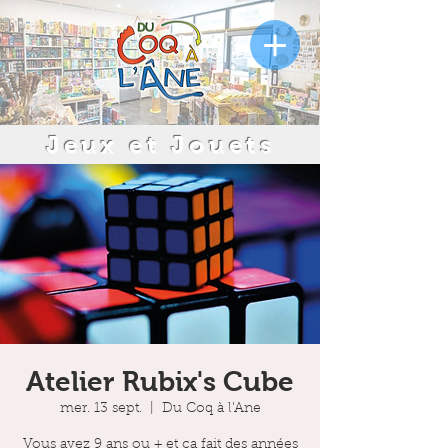
Jeux et Jouets
Atelier Rubix's Cube
mer. 13 sept.
  |  
Du Coq à l'Ane
Vous avez 9 ans ou + et ça fait des années