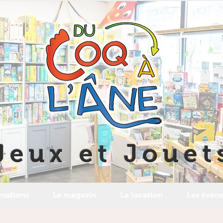
Jeux et Jouet
imations
Le magasin
La location
Les évèn