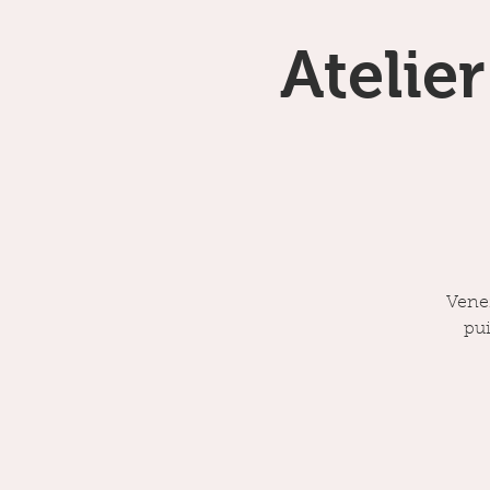
Atelie
Venez
pui