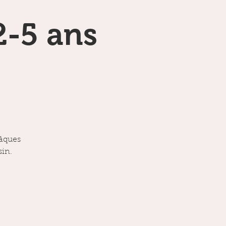
2-5 ans
Pâques
sin.