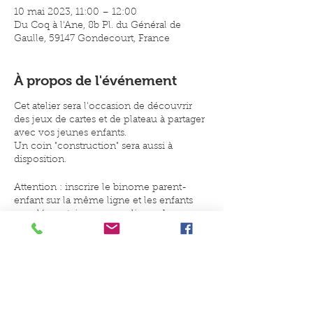
10 mai 2023, 11:00 – 12:00
Du Coq à l'Ane, 8b Pl. du Général de
Gaulle, 59147 Gondecourt, France
À propos de l'événement
Cet atelier sera l'occasion de découvrir
des jeux de cartes et de plateau à partager
avec vos jeunes enfants.
Un coin "construction" sera aussi à
disposition.
Attention : inscrire le binome parent-
enfant sur la même ligne et les enfants
supplémentaires sur une ligne chacun.
Merci.
En-deçà de 2 binômes inscrits, l'atelier
sera annulé.