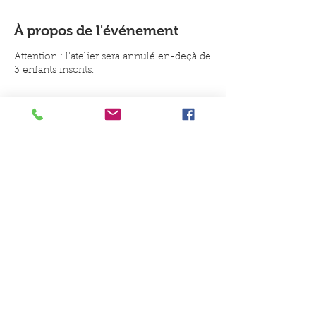
À propos de l'événement
Attention : l'atelier sera annulé en-deçà de
3 enfants inscrits.
Un conseil, une idée, une envie
de jouer ?
Contactez-nous
Du Coq à l'Ane Jeux et Jouets, 8B
place du Général de Gaulle, 59147
Gondecourt
Du mardi au samedi : 10h-
12h30/15h-19h