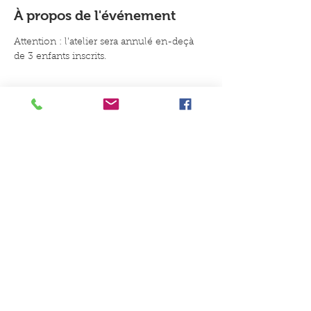
À propos de l'événement
Attention : l'atelier sera annulé en-deçà 
de 3 enfants inscrits.
Un conseil, une idée, une envie
de jouer ?
Contactez-nous
Du Coq à l'Ane Jeux et Jouets, 8B
place du Général de Gaulle, 59147
Gondecourt
Du mardi au samedi : 10h-
12h30/15h-19h