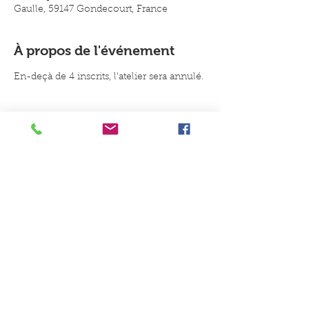
Gaulle, 59147 Gondecourt, France
À propos de l'événement
En-deçà de 4 inscrits, l'atelier sera annulé.
Un conseil, une idée, une envie
de jouer ?
Contactez-nous
Du Coq à l'Ane Jeux et Jouets, 8B
place du Général de Gaulle, 59147
Gondecourt
Du mardi au samedi : 10h-
12h30/15h-19h