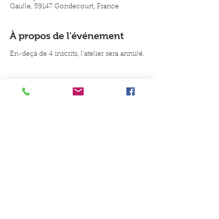
Gaulle, 59147 Gondecourt, France
À propos de l'événement
En-deçà de 4 inscrits, l'atelier sera annulé.
Un conseil, une idée, une envie
de jouer ?
Contactez-nous
Du Coq à l'Ane Jeux et Jouets, 8B
place du Général de Gaulle, 59147
Gondecourt
Du mardi au samedi : 10h-
12h30/15h-19h