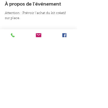
À propos de l'événement
Attention : Prévoir l'achat du kit créatif 
sur place.
Un conseil, une idée, une envie
de jouer ?
Contactez-nous
Du Coq à l'Ane Jeux et Jouets, 8B
place du Général de Gaulle, 59147
Gondecourt
Du mardi au samedi : 10h-
12h30/15h-19h