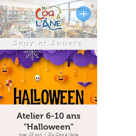
Jeux et Jouets
Atelier 6-10 ans
"Halloween"
mar. 25 oct.
  |  
Du Coq à l'Ane